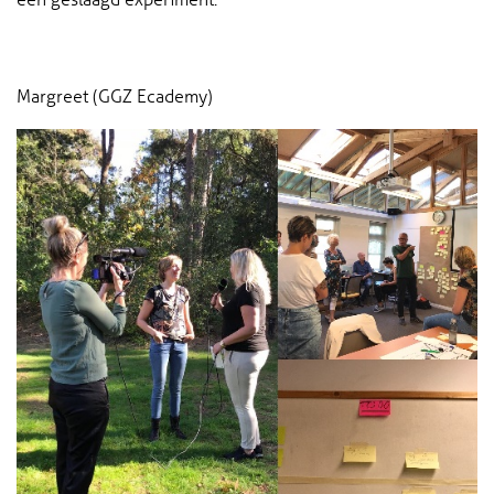
Margreet (GGZ Ecademy)