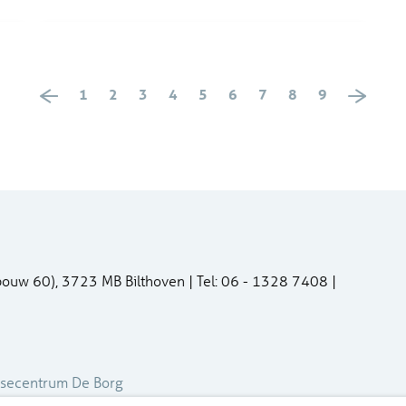
1
2
3
4
5
6
7
8
9
bouw 60), 3723 MB Bilthoven | Tel: 06 - 1328 7408 |
isecentrum De Borg