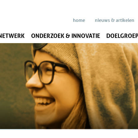
home
nieuws & artikelen
 NETWERK
ONDERZOEK & INNOVATIE
DOELGROEP