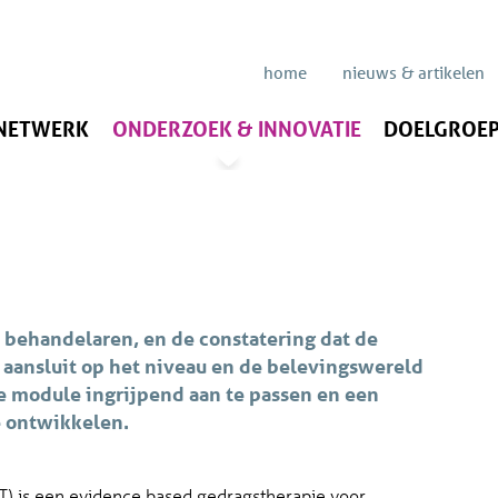
home
nieuws & artikelen
 NETWERK
ONDERZOEK & INNOVATIE
DOELGROEP
 behandelaren, en de constatering dat de
aansluit op het niveau en de belevingswereld
e module ingrijpend aan te passen en een
e ontwikkelen.
) is een evidence based gedragstherapie voor